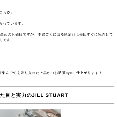
立ち姿」
られています。
し高めのお値段ですが、
季節ごとに出る限定品は
毎回すぐに完売して
んです！
馴染んで旬を取り入れた
上品かつお洒落eyeに仕上がります！
と実力のJILL STUART