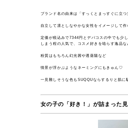
ブランド名の由来は「すっくとまっすぐに立つ
自立して凛としなやかな女性をイメージして作
定価が税込みで7344円とデパコスの中でも
少
しまう程の人気で、
コスメ好きを唸らす逸品な
粉質はもちろん幻光茜や透葵陽など
情景が浮かぶようなネーミングにもきゅん♡
一見難しそうな色もSUQQUなら
するりと肌に
女の子の「好き！」が詰まった見た目