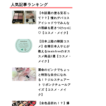
人気記事ランキング
【今話題の塗る宝石っ
て？？】憧れデパコス
アイシャドウでみんな
の視線を惹きつけeyeに
♡【コスメ・メイク】
【日本上陸の韓国コス
メ】在韓日本人サヒが
教えるinnisfreeのオス
スメ商品5選【コスメ・
メイク】
運命のピンクでちょっ
と特別な自分になれ
る！？ジルスチュアー
ト リボンクチュールア
イズ【コスメ・メイ
ク】
【全色品切れ！？】爆