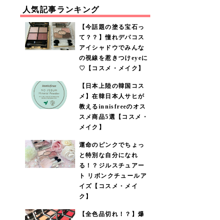
人気記事ランキング
【今話題の塗る宝石っ
て？？】憧れデパコス
アイシャドウでみんな
の視線を惹きつけeyeに
♡【コスメ・メイク】
【日本上陸の韓国コス
メ】在韓日本人サヒが
教えるinnisfreeのオス
スメ商品5選【コスメ・
メイク】
運命のピンクでちょっ
と特別な自分になれ
る！？ジルスチュアー
ト リボンクチュールア
イズ【コスメ・メイ
ク】
【全色品切れ！？】爆