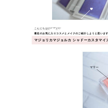
こんにちは(੭*ˊ꒳​ˋ)੭♡
最近のお気に入りコスメとメイクのご紹介しようと思います✩
マジョリカマジョルカ シャドーカスタマイ