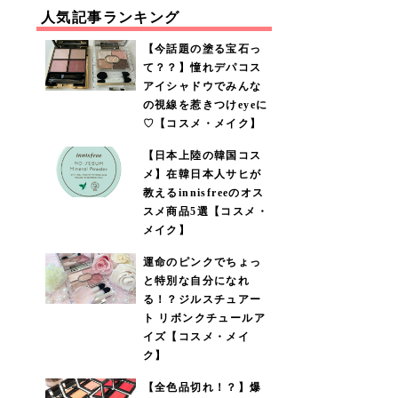
人気記事ランキング
【今話題の塗る宝石っ
て？？】憧れデパコス
アイシャドウでみんな
の視線を惹きつけeyeに
♡【コスメ・メイク】
【日本上陸の韓国コス
メ】在韓日本人サヒが
教えるinnisfreeのオス
スメ商品5選【コスメ・
メイク】
運命のピンクでちょっ
と特別な自分になれ
る！？ジルスチュアー
ト リボンクチュールア
イズ【コスメ・メイ
ク】
【全色品切れ！？】爆