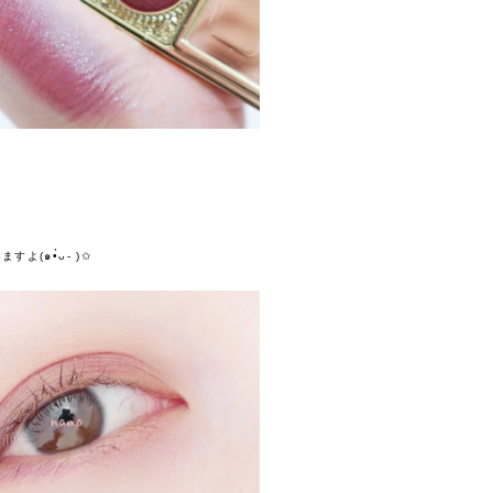
(๑•̀ᴗ- )✩