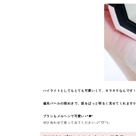
ハイライトとしてもとても可愛いくて、キラキラなんです
偏光パールの煌めきで、肌をぱっと明るく見せてくれます✩.
ブラシもメルヘンで可愛い⋆*❁*
ぜひ合わせて使ってみてください⸜(*ˊᗜˋ*)⸝