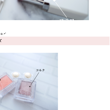
.*˚
ズ