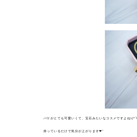
パケがとても可愛いくて、宝石みたいなコスメですよね\(*ˊᗜˋ
持っているだけで気分が上がります❤︎”