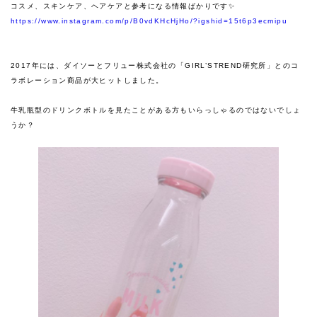
コスメ、スキンケア、ヘアケアと参考になる情報ばかりです✨
https://www.instagram.com/p/B0vdKHcHjHo/?igshid=15t6p3ecmipu
2017年には、ダイソーとフリュー株式会社の「GIRL’STREND研究所」とのコ
ラボレーション商品が大ヒットしました。
牛乳瓶型のドリンクボトルを見たことがある方もいらっしゃるのではないでしょ
うか？