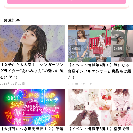
関連記事
【女子から大人気！】シンガーソン
【イベント情報第4弾！】気になる
グライター”あいみょん”の魅力に迫
出店インフルエンサーと商品をご紹
る(*´∀｀)
介！
2019年12月17日
2019年08月19日
【大好評につき期間延長！？】話題
【イベント情報第5弾！】格安で可