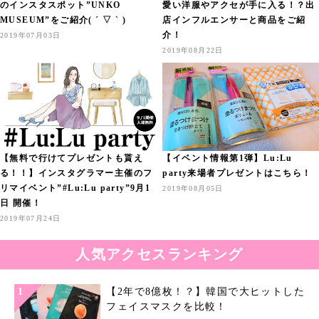
のインスタスポット”UNKO
愛い洋服やアクセが手に入る！？出
MUSEUM”をご紹介( ´ ▽ ` )
店インフルエンサーと商品をご紹
介！
2019年07月03日
2019年08月22日
【無料で行けてプレゼントも貰え
【イベント情報第1弾】Lu:Lu
る！！】インスタグラマー主催のフ
party来場者プレゼントはこちら！
リマイベント”#Lu:Lu party”9月1
2019年08月05日
日 開催！
2019年07月24日
人気アクセスランキング
【2年で8億枚！？】韓国で大ヒットした
フェイスマスクを比較！