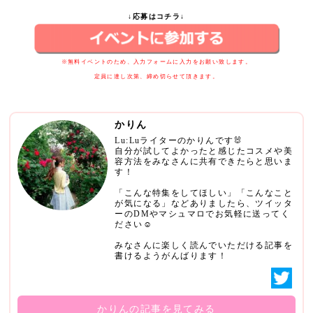
↓応募はコチラ↓
※無料イベントのため、入力フォームに入力をお願い致します。
定員に達し次第、締め切らせて頂きます。
かりん
Lu:Luライターのかりんです🐰
自分が試してよかったと感じたコスメや美
容方法をみなさんに共有できたらと思いま
す！
「こんな特集をしてほしい」「こんなこと
が気になる」などありましたら、ツイッタ
ーのDMやマシュマロでお気軽に送ってく
ださい☺️
みなさんに楽しく読んでいただける記事を
書けるようがんばります！
かりんの記事を見てみる