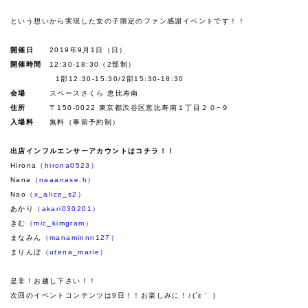
という想いから実現した女の子限定のファン感謝イベントです！！
開催日
2019年9月1日（日）
開催時間
12:30-18:30（2部制）
1部12:30-15:30/2部15:30-18:30
会場
スペースさくら 恵比寿南
住所
〒150-0022 東京都渋谷区恵比寿南１丁目２０−９
入場料
無料（事前予約制）
出店インフルエンサーアカウントはコチラ！！
Hirona
（hirona0523）
Nana
（naaanase.h）
Nao
（x_alice_s2）
あかり
（akari030201）
きむ
（mic_kimgram）
まなみん
（manaminnn127）
まりんぼ
（utena_marie）
是非！お越し下さい！！
次回のイベントコンテンツは9日！！
お楽しみに！♪(´ε｀ )