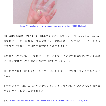
https://lineblog.me/hiramatsu_kanako/archives/496500.html
SKE48を卒業後、2014〜2018年までアパレルブランド「Honey Cinnamon」
のプロデューサーを務め、商品デザイン、戦略会議、サンプルチェック、スタジ
オ選びなど裏方として初めての挑戦をされてきました。
広告塔としてではなく、プロデューサーとしてアイデアの発信を続けていく姿勢
は、働く女性としても憧れる存在ではないでしょうか？
自分の世界観を発信していくことで、セカンドキャリアを切り開いた平松可奈子
さん。
トークショーでは、コスメやファッション、キャリアのことなどどんなお話が聞
けるのかとても楽しみですね✨✨
出典：
https://headlines.yahoo.co.jp/article?a=20190315-00010002-friday-ent