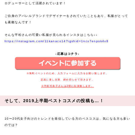
ロデューサーとして活躍されています！
ご自身のアパレルブランドでデザイナーをされていたこともあり、私服がとって
も素敵なんです！
そんな平松さんの可愛い私服が見られるインスタはこちら↓↓
https://instagram.com/11kanaco14?igshid=1ncx7enpsk4x8
↓応募はコチラ↓
※無料イベントのため、入力フォームに入力をお願い致します。
定員に達し次第、締め切らせて頂きます。
※平松可奈子さんは2部に出演致します。
そして、2019上半期ベストコスメの投稿も…！
10〜20代女子向けのトレンドを発信している方のベスコスは、気になる方も多い
のでは？